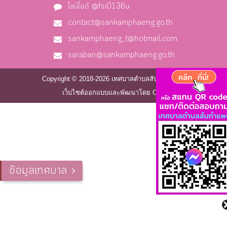
ไลน์ไอดี @fsi0136u
contact@sankamphaeng.go.th
sankamphaeng_t@hotmail.com
saraban@sankamphaeng.go.th
Copyright © 2018-2026 เทศบาลตำบลสันกำแพง
เว็บไซต์ออกแบบและพัฒนาโดย C2S
ข้อมูลเทศบาล