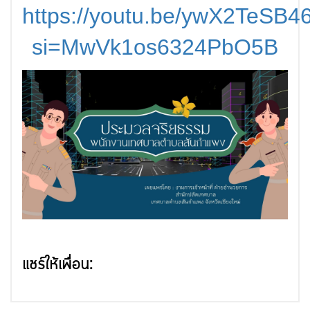
https://youtu.be/ywX2TeSB4
si=MwVk1os6324PbO5B
แชร์ให้เพื่อน: