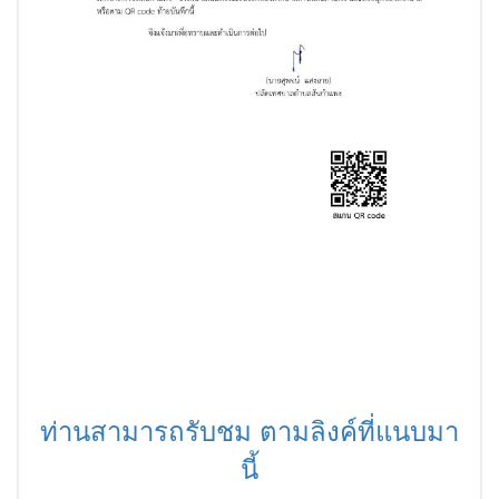
ท่านสามารถรับชม
ตามลิงค์ที่แนบมา
นี้